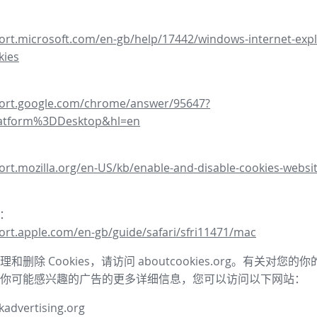
ort.microsoft.com/en-gb/help/17442/windows-internet-expl
kies
port.google.com/chrome/answer/95647?
latform%3DDesktop&hl=en
ort.mozilla.org/en-US/kb/enable-and-disable-cookies-websit
器：
ort.apple.com/en-gb/guide/safari/sfri11471/mac
和删除 Cookies，请访问 aboutcookies.org。有关对您
你可能感兴趣的广告的更多详细信息，您可以访问以下网站：
advertising.org